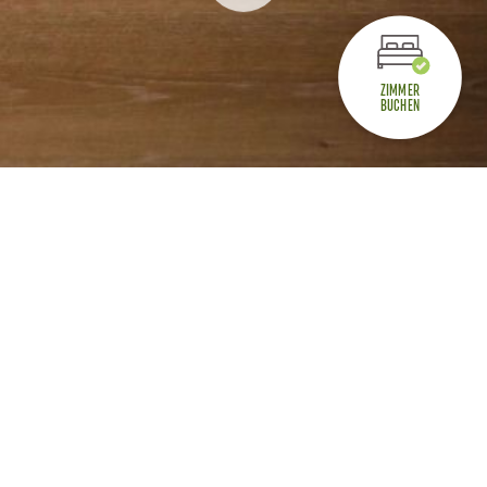
ZIMMER
BUCHEN
Nutzen Sie unsere Buchungsplattform für eine
direkte Buchung. Ist am gewünschten Datum
kein Zimmer verfügbar oder reisen Sie mit
einer Gruppe ab 5 Personen, verwenden Sie
bitte unser
.
Anfrageformular
Weiter zur Buchungsplattform >